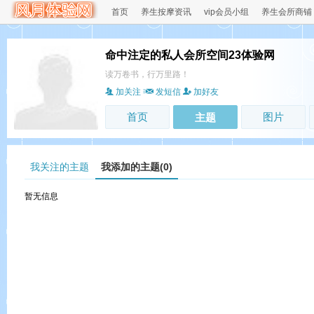
首页
养生按摩资讯
vip会员小组
养生会所商铺
命中注定的私人会所空间23体验网
读万卷书，行万里路！
加关注
发短信
加好友
首页
图片
主题
我关注的主题
我添加的主题(0)
暂无信息