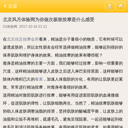
后退
北京风月体验网为你做次极致按摩是什么感受
23体验网
2017-10-16 21:11
在
北京丝足按摩会所
看来，精油是分子量很小的物质，它有时候可以
渗透皮肤的，所以女性朋友会经常选择做精油按摩，能够起到很好的
保养肌肤和维护身体的效果。精油按摩的效果有哪些呢？
瘦身是精油按摩的主要一方面，我们能够经过按摩，影响一些重要的
穴道，这样精油就能够进入皮肤之后进入淋巴安排里面，这样能够扫
除体内堆积已久的
毒素
，加速人体脂肪的分化，有用的让肌肤更赶紧
致。常常进行精油按摩，对瘦身有着很好的效果。
选用精油对脸部肌肤进行按摩，能够有用促进面部肌肤的血液微循
环，促进肌肤的弹性，让肌肤细胞再生。当然了，精油按摩肌肤能够
协助人体皮肤调整油脂的排泄，坚持肌肤的酸碱度平衡，让皮肤上的
油脂和尘垢不再堆积，疏通毛孔，避免呈现阻塞。一起还能够起到收
敛毛孔和清洁肌肤等各种效果，有用的推迟肌肤的变老。如果用精油