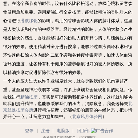
意。在这个高节奏的时代，没有什么比轻松运动，放松心境和留意饮
食健康愈加重要。
选用精油进行全身按摩，能够让精油的香味对人的
心情进行
潜默移化
的影响，精油的香味会影响人体的脑叶体系，这里
是人类认识和心情的中枢器官。经过精油的影响，人体的大脑会产生
轻松愉快的感觉，香味能够很好的协助人们开释心情，对缓解压力有
很好的效果。
使用精油对全身进行按摩，能够经过血液循环和淋巴循
环快速的扫除人体内部的二氧化碳和各种废物毒素等，加速人体血液
循环的速度，让各种有利于健康的营养物质很好的被人体所吸收，所
以精油按摩对促进新陈代谢有很好的效果。
一个人的压力过大或许作业强度过大，就会导致我们的肌肉更赶严
重，甚至呈现神经衰弱等问题，许多上班族都会呈现相似的问题。
假
如我进行
精油按摩
，其实是可以帮助我把身体养好的，这样就能够协
助我们提升精神，也能够缓解我们的压力，消除疲惫。我会选择去
北
京丝足按摩会所
进行精油按摩，还能够影响脑部的神经体系，把心情
弄开心一点，让留意力愈加集中。（
北京风月体验网
）
登录
|
注册
|
电脑版
|
回顶部
不良信息监督举报QQ：486226977