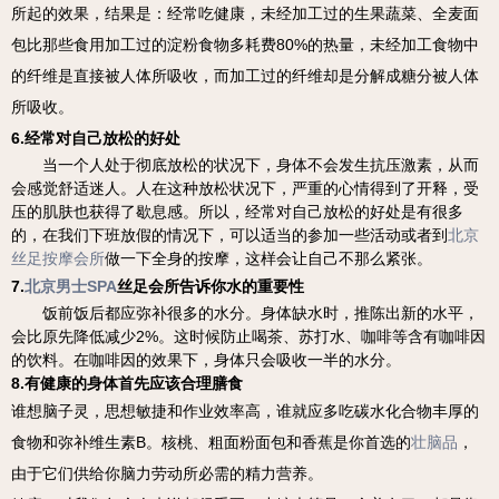
所起的效果，结果是：经常吃健康，未经加工过的生果蔬菜、全麦面
包比那些食用加工过的淀粉食物多耗费80%的热量，未经加工食物中
的纤维是直接被人体所吸收，而加工过的纤维却是分解成糖分被人体
所吸收。
6.经常对自己放松的好处
当一个人处于彻底放松的状况下，身体不会发生抗压激素，从而
会感觉舒适迷人。人在这种放松状况下，严重的心情得到了开释，受
压的肌肤也获得了歇息感。所以，经常对自己放松的好处是有很多
的，在我们下班放假的情况下，可以适当的参加一些活动或者到
北京
丝足按摩会所
做一下全身的按摩，这样会让自己不那么紧张。
7.
北京男士SPA
丝足会所告诉你
水的重要性
饭前饭后都应弥补很多的水分。身体缺水时，推陈出新的水平，
会比原先降低减少2%。这时候防止喝茶、苏打水、咖啡等含有咖啡因
的饮料。在咖啡因的效果下，身体只会吸收一半的水分。
8.有健康的身体首先应该合理膳食
谁想脑子灵，思想敏捷和作业效率高，谁就应多吃碳水化合物丰厚的
食物和弥补维生素B。核桃、粗面粉面包和香蕉是你首选的
壮脑品
，
由于它们供给你脑力劳动所必需的精力营养。