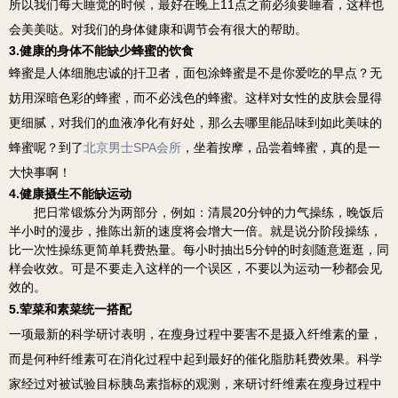
所以我们每天睡觉的时候，最好在晚上11点之前必须要睡着，这样也
会美美哒。对我们的身体健康和调节会有很大的帮助。
3.健康的身体不能缺少蜂蜜的饮食
蜂蜜是人体细胞忠诚的扞卫者，面包涂蜂蜜是不是你爱吃的早点？无
妨用深暗色彩的蜂蜜，而不必浅色的蜂蜜。这样对女性的皮肤会显得
更细腻，对我们的血液净化有好处，那么去哪里能品味到如此美味的
蜂蜜呢？到了
北京男士SPA会所
，坐着按摩，品尝着蜂蜜，真的是一
大快事啊！
4.健康摄生不能缺运动
把日常锻炼分为两部分，例如：清晨20分钟的力气操练，晚饭后
半小时的漫步，推陈出新的速度将会增大一倍。就是说分阶段操练，
比一次性操练更简单耗费热量。每小时抽出5分钟的时刻随意逛逛，同
样会收效。可是不要走入这样的一个误区，不要以为运动一秒都会见
效的。
5.荤菜和素菜统一搭配
一项最新的科学研讨表明，在瘦身过程中要害不是摄入纤维素的量，
而是何种纤维素可在消化过程中起到最好的催化脂肪耗费效果。科学
家经过对被试验目标胰岛素指标的观测，来研讨纤维素在瘦身过程中