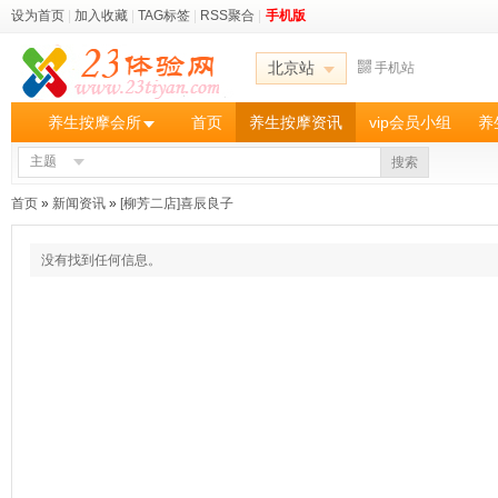
设为首页
|
加入收藏
|
TAG标签
|
RSS聚合
|
手机版
北京站
手机站
养生按摩会所
首页
养生按摩资讯
vip会员小组
养
主题
搜索
首页
»
新闻资讯
»
[柳芳二店]喜辰良子
没有找到任何信息。