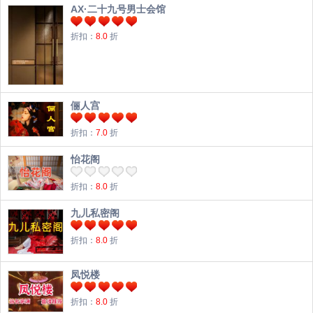
AX·二十九号男士会馆
折扣：
8.0
折
俪人宫
折扣：
7.0
折
怡花阁
折扣：
8.0
折
九儿私密阁
折扣：
8.0
折
凤悦楼
折扣：
8.0
折