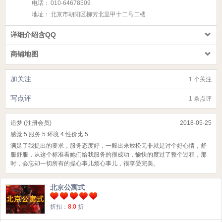
电话：
010-64678509
地址：
北京市朝阳区柳芳北里甲十二号二楼
详细介绍含QQ
商铺地图
加关注
1 个关注
写点评
1 条点评
追梦 (注册会员)
2018-05-25
感觉:
5
服务:
5
环境:
4
性价比:
5
满足了我提出的要求，服务态度好，一般出来放松无非就是讨个好心情，舒
服舒服，从这个标准看她们给我服务的很成功，愉快的度过了整个过程，那
时，会忘却一切所有的操心事儿烦心事儿，很享受完美。
北京公寓式
折扣：
8.0
折