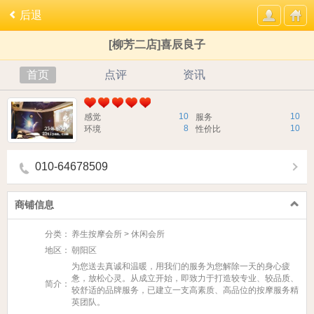
后退
[柳芳二店]喜辰良子
首页
点评
资讯
10
10
感觉
服务
8
10
环境
性价比
010-64678509
商铺信息
分类：
养生按摩会所 > 休闲会所
地区：
朝阳区
为您送去真诚和温暖，用我们的服务为您解除一天的身心疲
惫，放松心灵。从成立开始，即致力于打造较专业、较品质、
简介：
较舒适的品牌服务，已建立一支高素质、高品位的按摩服务精
英团队。