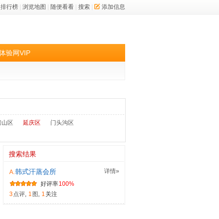
排行榜
|
浏览地图
|
随便看看
|
搜索
|
添加信息
体验网VIP
房山区
延庆区
门头沟区
搜索结果
韩式汗蒸会所
详情»
A.
好评率
100%
3
点评
,
1
图
,
1
关注