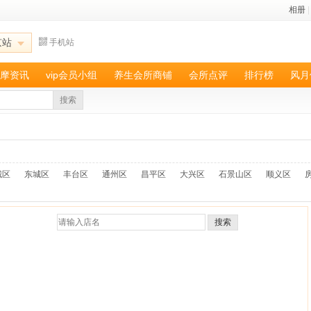
相册
|
京站
手机站
摩资讯
vip会员小组
养生会所商铺
会所点评
排行榜
风月
搜索
城区
东城区
丰台区
通州区
昌平区
大兴区
石景山区
顺义区
搜索