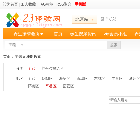
设为首页
|
加入收藏
|
TAG标签
|
RSS聚合
|
手机版
北京站
手机站
养生按摩会所
首页
养生按摩资讯
vip会员小组
养
主题
搜索
首页
»
主题
» 地图搜索
分类
:
全部
养生按摩会所
地区
:
全部
朝阳区
海淀区
西城区
东城区
丰台区
通州
怀柔区
平谷区
密云区