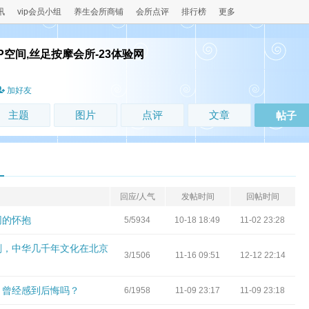
讯
vip会员小组
养生会所商铺
会所点评
排行榜
更多
P空间,丝足按摩会所-23体验网
！
加好友
主题
图片
点评
文章
帖子
回应/人气
发帖时间
回帖时间
网的怀抱
5/5934
10-18 18:49
11-02 23:28
刻，中华几千年文化在北京
3/1506
11-16 09:51
12-12 22:14
，曾经感到后悔吗？
6/1958
11-09 23:17
11-09 23:18