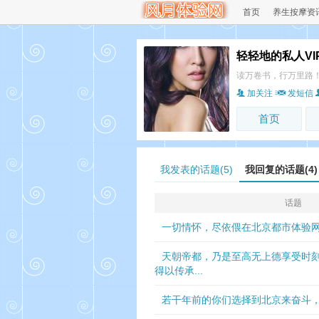
首页
养生按摩资
轻轻地的私人VI
读万卷书，行万里路
加关注
发短信
首页
我发表的话题(5)
我回复的话题(4)
话题
一切情怀，尽依偎在北京都市体验
天朝帝都，乃是至高无上德享受时
得以传承...
若干年前的你们选择到北京来奋斗