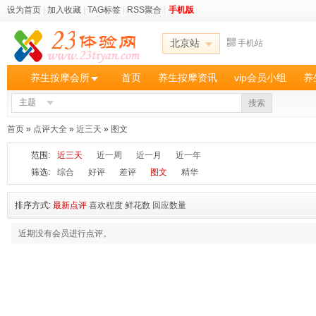
设为首页
|
加入收藏
|
TAG标签
|
RSS聚合
|
手机版
北京站
手机站
养生按摩会所
首页
养生按摩资讯
vip会员小组
养
主题
搜索
首页
»
点评大全
»
近三天
»
图文
范围:
近三天
近一周
近一月
近一年
筛选:
综合
好评
差评
图文
精华
排序方式:
最新点评
喜欢程度
鲜花数
回应数量
近期没有会员进行点评。