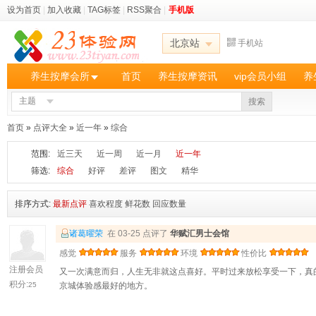
设为首页
|
加入收藏
|
TAG标签
|
RSS聚合
|
手机版
北京站
手机站
养生按摩会所
首页
养生按摩资讯
vip会员小组
养
主题
搜索
首页
»
点评大全
»
近一年
»
综合
范围:
近三天
近一周
近一月
近一年
筛选:
综合
好评
差评
图文
精华
排序方式:
最新点评
喜欢程度
鲜花数
回应数量
诸葛曜荣
在 03-25 点评了
华赋汇男士会馆
感觉
服务
环境
性价比
注册会员
又一次满意而归，人生无非就这点喜好。平时过来放松享受一下，真
积分:
25
京城体验感最好的地方。