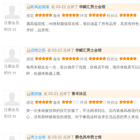
听风起雨落
在 03-22 点评了
华赋汇男士会馆
感觉
服务
环境
性价比
注册会员
属高端层线，mt身材颜值双在线，项目涵盖了所有品类，高质有特
积分:
25
术好，品质馆。
启明之臣
在 03-22 点评了
华赋汇男士会馆
感觉
服务
环境
性价比
注册会员
每周末都会去一次，前台储存了优惠，价格还不错，项目体验真可以
积分:
25
样，哈越体验越上瘾。
葱段恤
在 03-21 点评了
青岑沐足
感觉
服务
环境
性价比
注册会员
第一次来就被技师的技艺折服了，手法精准到位。店内装修风格现代
积分:
35
心，没有那种被催促的感觉。对于像我这样追求生活品质的男人来说
男士会馆
在 03-21 点评了
爵色风华男士馆