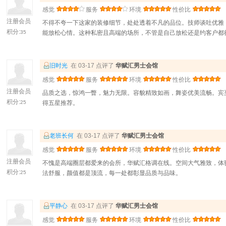
感觉
服务
环境
性价比
注册会员
不得不夸一下这家的装修细节，处处透着不凡的品位。技师谈吐优雅
积分:
35
能放松心情。这种私密且高端的场所，不管是自己放松还是约客户都
旧时光
在 03-17 点评了
华赋汇男士会馆
感觉
服务
环境
性价比
注册会员
品质之选，惊鸿一瞥，魅力无限。容貌精致如画，舞姿优美流畅。宾
积分:
25
得五星推荐。
老班长何
在 03-17 点评了
华赋汇男士会馆
感觉
服务
环境
性价比
注册会员
不愧是高端圈层都爱来的会所，华赋汇格调在线。空间大气雅致，体
积分:
25
法舒服，颜值都是顶流，每一处都彰显品质与品味。
平静心
在 03-17 点评了
华赋汇男士会馆
感觉
服务
环境
性价比