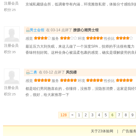
注册会员
京城私藏级会所，低调奢华有内涵，环境雅致私密，体验分寸感恰到
积分:
25
男士会馆
在 03-14 点评了
撩拨心潮男士馆
感觉
服务
环境
性价比
注册会员
最近压力大到失眠，来这儿做了一个深度SPA，技师的手法很有魔
积分:
35
香味特别好闻。这种全身心被温柔包裹的感觉，确实是缓解疲劳的良
二勇
在 03-12 点评了
凤悦楼
感觉
服务
环境
性价比
注册会员
都是咱们男同胞喜欢的，你懂得，没推荐，没隐形消费，这家是我经
积分:
25
价，很好，给大家推荐一下
128
<
1
2
3
4
5
6
7
8
9
关于23体验网
|
广告服