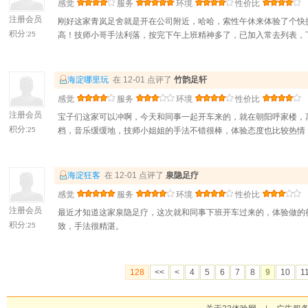
感觉
服务
环境
性价比
注册会员
刚好这家青岚足舍就是开在公司附近，哈哈，索性午休来体验了个快捷
积分:
25
高！技师小哥手法利落，按完下午上班精神多了，已加入常去列表，
海淀哪里玩
在 12-01 点评了
竹韵足轩
感觉
服务
环境
性价比
注册会员
宝子们这家可以冲啊，今天和同事一起开车来的，就在朝阳呼家楼，
积分:
25
档，音乐缓缓地，技师小姐姐的手法不错很棒，体验态度也比较热情
海淀狂客
在 12-01 点评了
泉隐足疗
感觉
服务
环境
性价比
注册会员
最近才知道这家泉隐足疗，这次就和同事下班开车过来的，体验做的
积分:
25
致，手法很精湛。
128
<<
<
4
5
6
7
8
9
10
1