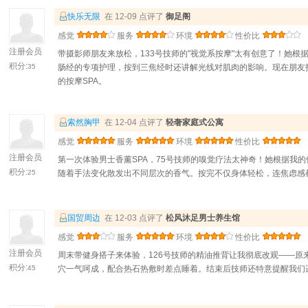
快乐无限
在 12-09 点评了
御足阁
感觉
服务
环境
性价比
注册会员
带摄影师朋友来放松，133号技师的"视觉系按摩"太有创意了！她
积分:
35
肠经的专项护理，按到三焦经时还讲解光线对肌肉的影响。现在朋友
的按摩SPA。
索然胸甲
在 12-04 点评了
轻奢家庭式公寓
感觉
服务
环境
性价比
注册会员
第一次体验男士香薰SPA，75号技师的嗅觉疗法太神奇！她根据我
积分:
25
随着手法变化散发出不同层次的香气。按完不仅身体轻松，连焦虑感
国贸周边
在 12-03 点评了
松风沐足男士养生馆
感觉
服务
环境
性价比
注册会员
周末带健身搭子来体验，126号技师的精油推背让我彻底改观——原
积分:
45
穴一气呵成，配合热石热敷时差点睡着。结束后技师还特意提醒我们