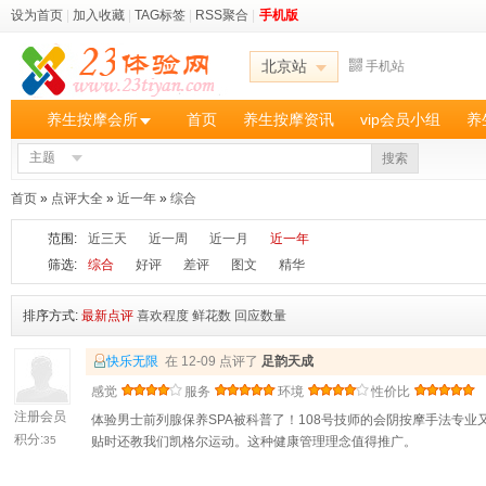
设为首页
|
加入收藏
|
TAG标签
|
RSS聚合
|
手机版
北京站
手机站
养生按摩会所
首页
养生按摩资讯
vip会员小组
养
主题
搜索
首页
»
点评大全
»
近一年
»
综合
范围:
近三天
近一周
近一月
近一年
筛选:
综合
好评
差评
图文
精华
排序方式:
最新点评
喜欢程度
鲜花数
回应数量
快乐无限
在 12-09 点评了
足韵天成
感觉
服务
环境
性价比
注册会员
体验男士前列腺保养SPA被科普了！108号技师的会阴按摩手法专
积分:
35
贴时还教我们凯格尔运动。这种健康管理理念值得推广。