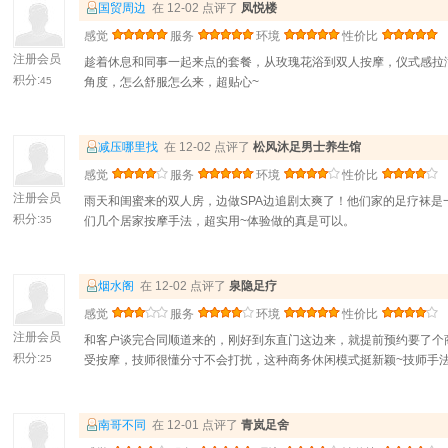
国贸周边
在 12-02 点评了
凤悦楼
感觉
服务
环境
性价比
注册会员
趁着休息和同事一起来点的套餐，从玫瑰花浴到双人按摩，仪式感拉
积分:
45
角度，怎么舒服怎么来，超贴心~
减压哪里找
在 12-02 点评了
松风沐足男士养生馆
感觉
服务
环境
性价比
注册会员
雨天和闺蜜来的双人房，边做SPA边追剧太爽了！他们家的足疗袜
积分:
35
们几个居家按摩手法，超实用~体验做的真是可以。
烟水阁
在 12-02 点评了
泉隐足疗
感觉
服务
环境
性价比
注册会员
和客户谈完合同顺道来的，刚好到东直门这边来，就提前预约要了个
积分:
25
受按摩，技师很懂分寸不会打扰，这种商务休闲模式挺新颖~技师手
南哥不同
在 12-01 点评了
青岚足舍