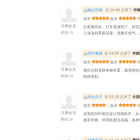
南山可移.
在 04-09 点评了
华
感觉
服务
注册会员
位置离得近，打车直接到了，好找
积分:
25
上淡淡的茉莉花香，清雅不俗气，
竹叶青林
在 04-05 点评了
华赋
感觉
服务
注册会员
项目过程安静体验轻柔，能安静的
积分:
25
热情周到。
丰台汉子
在 03-29 点评了
水善
感觉
服务
注册会员
这里的SPA项目设计得很科学，
积分:
25
感非常棒。环境私密且高端，各种