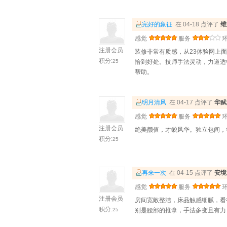
完好的象征
在 04-18 点评了
维
感觉
服务
注册会员
装修非常有质感，从23体验网上
积分:
25
恰到好处。技师手法灵动，力道适
帮助。
明月清风
在 04-17 点评了
华赋
感觉
服务
注册会员
绝美颜值，才貌风华。独立包间，
积分:
25
再来一次
在 04-15 点评了
安境
感觉
服务
注册会员
房间宽敞整洁，床品触感细腻，看
积分:
25
别是腰部的推拿，手法多变且有力