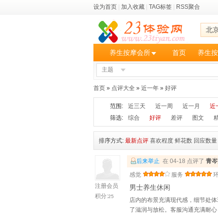
设为首页
|
加入收藏
|
TAG标签
|
RSS聚合
北
养生按摩会所
首页
养生按
主题
首页
»
点评大全
»
近一年
»
好评
范围:
近三天
近一周
近一月
近
筛选:
综合
好评
差评
图文
排序方式:
最新点评
喜欢程度
鲜花数
回应数量
后来举止
在 04-18 点评了
青岑
感觉
服务
注册会员
男士养生休闲
积分:
25
店内的布景充满现代感，细节处体
了滋润与放松。客服沟通充满耐心