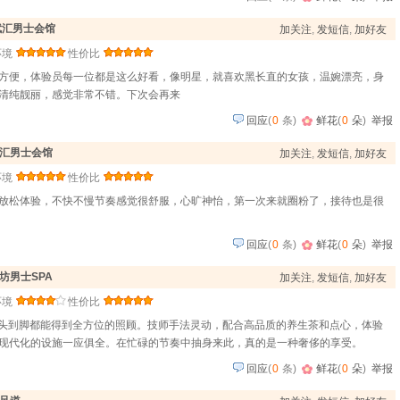
赋汇男士会馆
加关注
,
发短信
,
加好友
环境
性价比
方便，体验员每一位都是这么好看，像明星，就喜欢黑长直的女孩，温婉漂亮，身
清纯靓丽，感觉非常不错。下次会再来
回应
(
0
条)
鲜花
(
0
朵
)
举报
汇男士会馆
加关注
,
发短信
,
加好友
环境
性价比
放松体验，不快不慢节奏感觉很舒服，心旷神怡，第一次来就圈粉了，接待也是很
回应
(
0
条)
鲜花
(
0
朵
)
举报
坊男士SPA
加关注
,
发短信
,
加好友
环境
性价比
从头到脚都能得到全方位的照顾。技师手法灵动，配合高品质的养生茶和点心，体验
现代化的设施一应俱全。在忙碌的节奏中抽身来此，真的是一种奢侈的享受。
回应
(
0
条)
鲜花
(
0
朵
)
举报