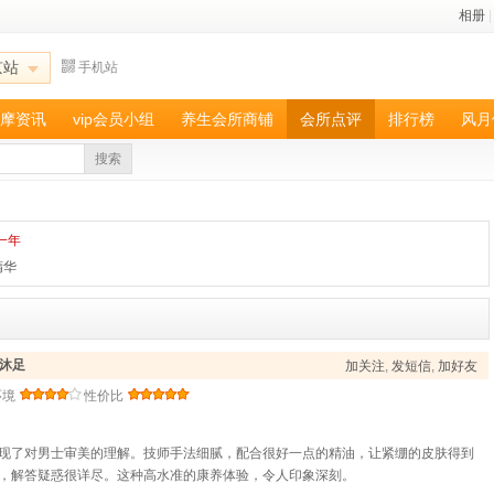
相册
|
京站
手机站
摩资讯
vip会员小组
养生会所商铺
会所点评
排行榜
风月
搜索
一年
精华
沐足
加关注
,
发短信
,
加好友
环境
性价比
现了对男士审美的理解。技师手法细腻，配合很好一点的精油，让紧绷的皮肤得到
，解答疑惑很详尽。这种高水准的康养体验，令人印象深刻。