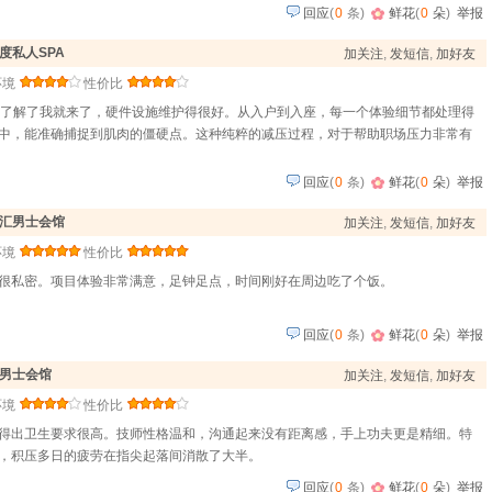
回应
(
0
条)
鲜花
(
0
朵
)
举报
度私人SPA
加关注
,
发短信
,
加好友
环境
性价比
面了解了我就来了，硬件设施维护得很好。从入户到入座，每一个体验细节都处理得
中，能准确捕捉到肌肉的僵硬点。这种纯粹的减压过程，对于帮助职场压力非常有
回应
(
0
条)
鲜花
(
0
朵
)
举报
汇男士会馆
加关注
,
发短信
,
加好友
环境
性价比
很私密。项目体验非常满意，足钟足点，时间刚好在周边吃了个饭。
回应
(
0
条)
鲜花
(
0
朵
)
举报
男士会馆
加关注
,
发短信
,
加好友
环境
性价比
得出卫生要求很高。技师性格温和，沟通起来没有距离感，手上功夫更是精细。特
，积压多日的疲劳在指尖起落间消散了大半。
回应
(
0
条)
鲜花
(
0
朵
)
举报