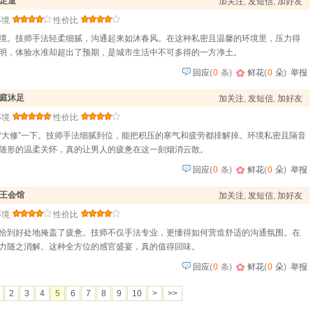
足道
加关注
,
发短信
,
加好友
环境
性价比
境。技师手法轻柔细腻，沟通起来如沐春风。在这种私密且温馨的环境里，压力得
明，体验水准却超出了预期，是城市生活中不可多得的一方净土。
回应
(
0
条)
鲜花
(
0
朵
)
举报
庭沐足
加关注
,
发短信
,
加好友
环境
性价比
“大修”一下。技师手法细腻到位，能把积压的寒气和疲劳都排解掉。环境私密且隔音
随形的温柔关怀，真的让男人的疲惫在这一刻烟消云散。
回应
(
0
条)
鲜花
(
0
朵
)
举报
王会馆
加关注
,
发短信
,
加好友
环境
性价比
恰到好处地掩盖了疲惫。技师不仅手法专业，更懂得如何营造舒适的沟通氛围。在
力随之消解。这种全方位的感官盛宴，真的值得回味。
回应
(
0
条)
鲜花
(
0
朵
)
举报
2
3
4
5
6
7
8
9
10
>
>>