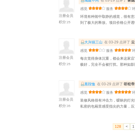
城建不同
在 03-29 点评了
雾隐
感觉
服务
注册会员
环境有种闹中取静的感觉，很有意
积分:
25
到了极大的释放。项目价格公开透
大兴镇三山
在 03-29 点评了
云
感觉
服务
注册会员
每次觉得身体沉重，都会来这家店
积分:
25
极好，完全不会被打扰。那种如影
葱段恤
在 03-29 点评了
听松帝
感觉
服务
注册会员
装修风格很有冲击力，暧昧的灯光
积分:
35
私密的包厢里感受指尖的力量，压
128
<
1