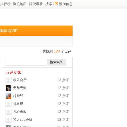
排行榜
|
浏览地图
|
随便看看
|
搜索
|
添加信息
体验网VIP
共找到
128
个点评
搜索点评
点评专家
娱乐会所
13 点评
无怨无悔
12 点评
起跑线
12 点评
是树根
12 点评
凡心未改
12 点评
私人spa会所
12 点评