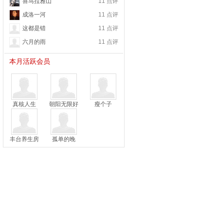
喜马拉雅山
11 点评
成洛一河
11 点评
这都是错
11 点评
六月的雨
11 点评
本月活跃会员
真核人生
朝阳无限好
瘦个子
丰台养生房
孤单的晚