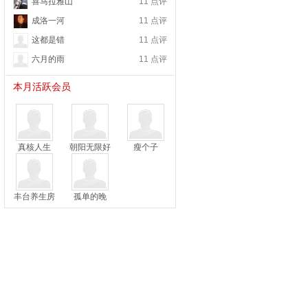
喜马拉雅山
11 点评
成洛一河
11 点评
这都是错
11 点评
六月的雨
11 点评
本月活跃会员
真核人生
朝阳无限好
瘦个子
丰台养生房
孤单的晚