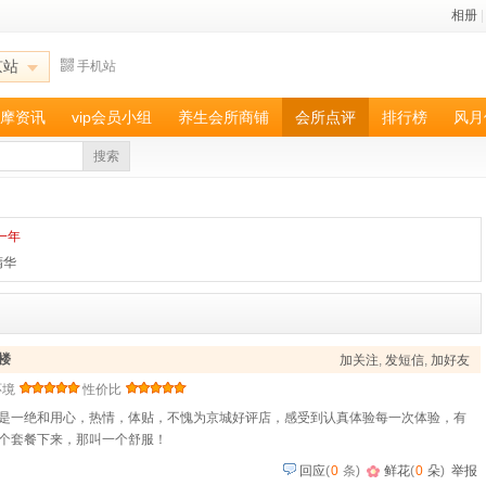
相册
|
京站
手机站
摩资讯
vip会员小组
养生会所商铺
会所点评
排行榜
风月
搜索
一年
精华
楼
加关注
,
发短信
,
加好友
环境
性价比
是一绝和用心，热情，体贴，不愧为京城好评店，感受到认真体验每一次体验，有
个套餐下来，那叫一个舒服！
回应
(
0
条)
鲜花
(
0
朵
)
举报