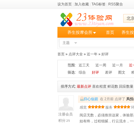
设为首页
|
加入收藏
|
TAG标签
|
RSS聚合
北
养生按摩会所
首页
养生按
主题
首页
»
点评大全
»
近一年
»
好评
范围:
近三天
近一周
近一月
近
筛选:
综合
好评
差评
图文
排序方式:
最新点评
喜欢程度
鲜花数
回应数量
归心似箭
在 2月前 点评了
凤悦
感觉
服务
注册会员
阅店无数，必须推崇这家，体验那
积分:
25
始有终，过程细腻，行云流水，一