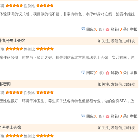
环境
性价比
体验满满的仪式感，项目做的很不错，非常有特色，水疗mt身材在线，泊露小姐姐
回应
(
0
条)
鲜花
(
0
朵
)
举报
二十九号男士会馆
加关注
,
发短信
,
加好友
环境
性价比
盏佳丽倾侧，时光当下如此之好。探寻到这家北京黑珍珠男士会馆，实乃有幸，纯
回应
(
0
条)
鲜花
(
0
朵
)
举报
私密阁
加关注
,
发短信
,
加好友
环境
性价比
密性也很好，环境干净卫生。养生师手法各有特色但都很专业，做的全身SPA，放
回应
(
0
条)
鲜花
(
0
朵
)
举报
十九号男士会馆
加关注
,
发短信
,
加好友
环境
性价比