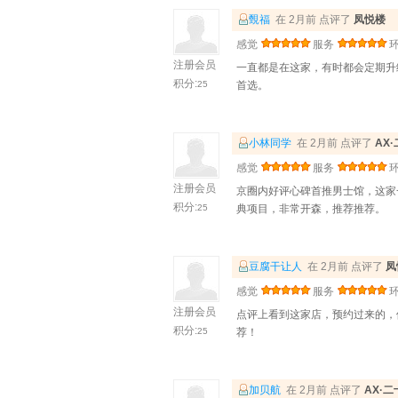
䚈福
在 2月前 点评了
凤悦楼
感觉
服务
注册会员
一直都是在这家，有时都会定期升
积分:
25
首选。
小林同学
在 2月前 点评了
AX
感觉
服务
注册会员
京圈内好评心碑首推男士馆，这家
积分:
25
典项目，非常开森，推荐推荐。
豆腐干让人
在 2月前 点评了
凤
感觉
服务
注册会员
点评上看到这家店，预约过来的，
积分:
25
荐！
加贝航
在 2月前 点评了
AX·