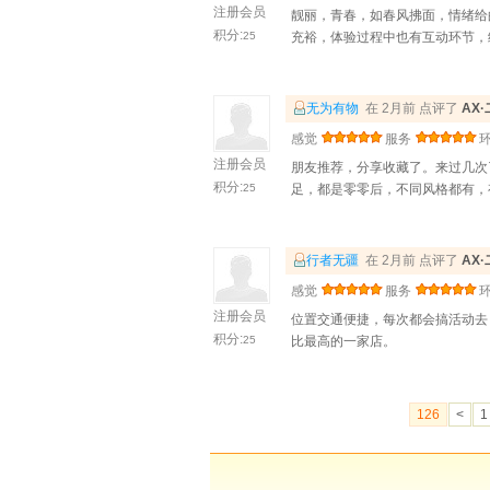
注册会员
靓丽，青春，如春风拂面，情绪给
积分:
25
充裕，体验过程中也有互动环节，
无为有物
在 2月前 点评了
AX
感觉
服务
注册会员
朋友推荐，分享收藏了。来过几次
积分:
25
足，都是零零后，不同风格都有，
行者无疆
在 2月前 点评了
AX
感觉
服务
注册会员
位置交通便捷，每次都会搞活动去
积分:
25
比最高的一家店。
126
<
1