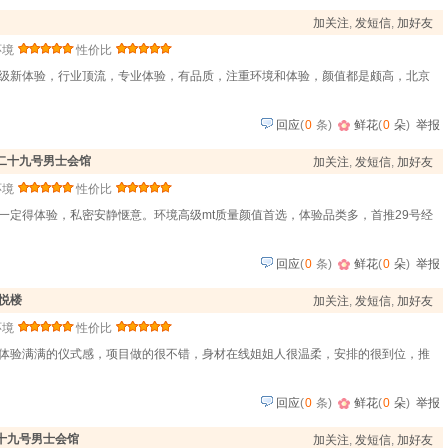
加关注
,
发短信
,
加好友
环境
性价比
级新体验，行业顶流，专业体验，有品质，注重环境和体验，颜值都是颇高，北京
回应
(
0
条)
鲜花
(
0
朵
)
举报
·二十九号男士会馆
加关注
,
发短信
,
加好友
环境
性价比
一定得体验，私密安静惬意。环境高级mt质量颜值首选，体验品类多，首推29号经
回应
(
0
条)
鲜花
(
0
朵
)
举报
悦楼
加关注
,
发短信
,
加好友
环境
性价比
体验满满的仪式感，项目做的很不错，身材在线姐姐人很温柔，安排的很到位，推
回应
(
0
条)
鲜花
(
0
朵
)
举报
二十九号男士会馆
加关注
,
发短信
,
加好友