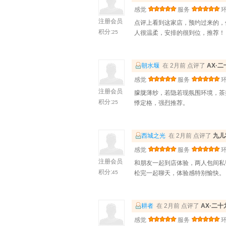
感觉
服务
注册会员
点评上看到这家店，预约过来的，
积分:
25
人很温柔，安排的很到位，推荐！
朝水堰
在 2月前 点评了
AX·
感觉
服务
注册会员
朦胧薄纱，若隐若现氛围环境，茶
积分:
25
悸定格，强烈推荐。
西城之光
在 2月前 点评了
九儿
感觉
服务
注册会员
和朋友一起到店体验，两人包间私
积分:
45
松完一起聊天，体验感特别愉快。
耕者
在 2月前 点评了
AX·二
感觉
服务