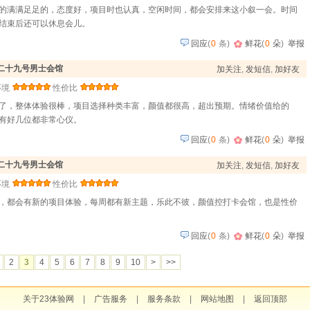
的满满足足的，态度好，项目时也认真，空闲时间，都会安排来这小叙一会。时间
结束后还可以休息会儿。
回应
(
0
条)
鲜花
(
0
朵
)
举报
·二十九号男士会馆
加关注
,
发短信
,
加好友
环境
性价比
了，整体体验很棒，项目选择种类丰富，颜值都很高，超出预期。情绪价值给的
有好几位都非常心仪。
回应
(
0
条)
鲜花
(
0
朵
)
举报
·二十九号男士会馆
加关注
,
发短信
,
加好友
环境
性价比
，都会有新的项目体验，每周都有新主题，乐此不彼，颜值控打卡会馆，也是性价
回应
(
0
条)
鲜花
(
0
朵
)
举报
2
3
4
5
6
7
8
9
10
>
>>
关于23体验网
|
广告服务
|
服务条款
|
网站地图
|
返回顶部