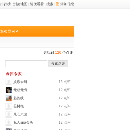
排行榜
|
浏览地图
|
随便看看
|
搜索
|
添加信息
体验网VIP
共找到
126
个点评
搜索点评
点评专家
娱乐会所
13 点评
无怨无悔
12 点评
起跑线
12 点评
是树根
12 点评
凡心未改
12 点评
私人spa会所
12 点评