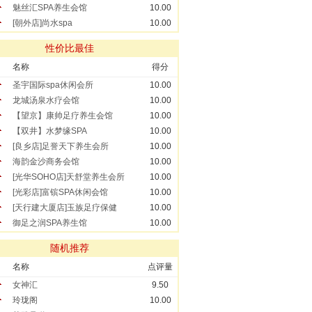
魅丝汇SPA养生会馆
10.00
[朝外店]尚水spa
10.00
性价比最佳
名称
得分
圣宇国际spa休闲会所
10.00
龙城汤泉水疗会馆
10.00
【望京】康帅足疗养生会馆
10.00
【双井】水梦缘SPA
10.00
[良乡店]足誉天下养生会所
10.00
海韵金沙商务会馆
10.00
[光华SOHO店]天舒堂养生会所
10.00
[光彩店]富镔SPA休闲会馆
10.00
[天行建大厦店]玉族足疗保健
10.00
御足之润SPA养生馆
10.00
随机推荐
名称
点评量
女神汇
9.50
玲珑阁
10.00