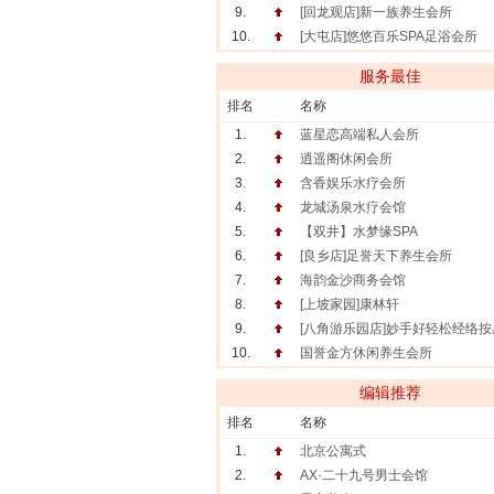
9.
[回龙观店]新一族养生会所
10.
[大屯店]悠悠百乐SPA足浴会所
服务最佳
排名
名称
1.
蓝星恋高端私人会所
2.
逍遥阁休闲会所
3.
含香娱乐水疗会所
4.
龙城汤泉水疗会馆
5.
【双井】水梦缘SPA
6.
[良乡店]足誉天下养生会所
7.
海韵金沙商务会馆
8.
[上坡家园]康林轩
9.
[八角游乐园店]妙手好轻松经络
10.
国誉金方休闲养生会所
编辑推荐
排名
名称
1.
北京公寓式
2.
AX·二十九号男士会馆