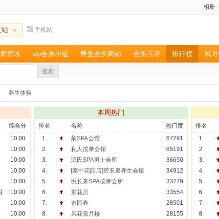
相册
|
京站
手机站
摩资讯
vip会员小组
养生会所商铺
会所点评
排行榜
风月
搜索
养生体验
本周热门
综合分
排名
名称
热门度
排名
10.00
1.
菊SPA会馆
67291
1.
10.00
2.
私人按摩会馆
65191
2.
10.00
3.
源氏SPA男士会所
36650
3.
10.00
4.
[泰中花园店]碧玉泉养生会馆
34912
4.
10.00
5.
悦长来SPA按摩会所
33779
5.
养生会馆
10.00
6.
京花房
33554
6.
10.00
7.
杏园春
28501
7.
10.00
8.
风花雪月楼
28155
8.