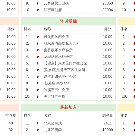
10.00
9.
云梦缘男士SPA
28063
9.
10.00
10.
私密藏仙府
28004
10.
环境最佳
得分
排名
名称
得分
排名
10.00
1.
逍遥阁休闲会所
10.00
1.
10.00
2.
丽水海湾高端私人会所
10.00
2.
10.00
3.
含香娱乐水疗会所
10.00
3.
10.00
4.
龙城汤泉水疗会馆
10.00
4.
10.00
5.
【望京】康帅足疗养生会馆
10.00
5.
10.00
6.
[良乡店]足誉天下养生会所
10.00
6.
10.00
7.
魅丝汇SPA养生会馆
10.00
7.
10.00
8.
[朝外店]尚水spa
10.00
8.
按摩推拿
10.00
9.
竹溪亭养生会所
10.00
9.
10.00
10.
鸿运轩养生馆
10.00
10.
最新加入
推荐度
排名
名称
浏览量
排名
40
1.
北京公寓式
7411
1.
32
2.
九儿私密阁
10009
2.