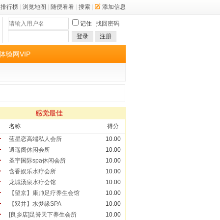
排行榜
|
浏览地图
|
随便看看
|
搜索
|
添加信息
记住
找回密码
登录
注册
体验网VIP
感觉最佳
名称
得分
蓝星恋高端私人会所
10.00
逍遥阁休闲会所
10.00
圣宇国际spa休闲会所
10.00
含香娱乐水疗会所
10.00
龙城汤泉水疗会馆
10.00
【望京】康帅足疗养生会馆
10.00
【双井】水梦缘SPA
10.00
[良乡店]足誉天下养生会所
10.00