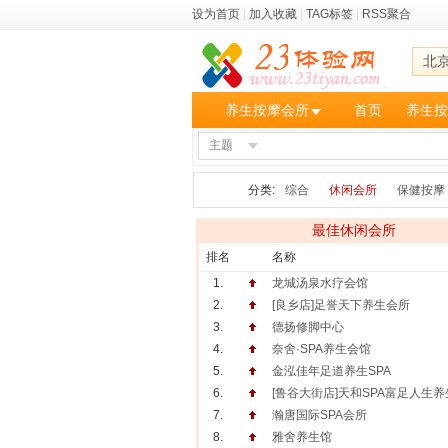
设为首页
|
加入收藏
|
TAG标签
|
RSS聚合
北
养生按摩会所
首页
养生按
主题
分类:
综合
休闲会所
保健按摩
最佳休闲会所
排名
名称
1.
龙城汤泉水疗会馆
2.
[良乡店]足誉天下养生会所
3.
德扬修脚中心
4.
奈舍·SPA养生会馆
5.
金泓佳年足道养生SPA
6.
[鲁谷大街店]天和SPA富足人生
7.
瀚唐国际SPA会所
8.
雅舍养生馆